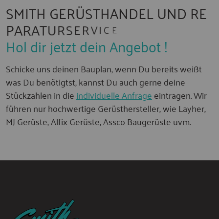
S
M
I
T
H
G
E
R
Ü
S
T
H
A
N
D
E
L
U
N
D
R
E
P
A
R
A
T
U
R
S
E
R
V
I
C
E
Hol dir jetzt dein Angebot !
Schicke uns deinen Bauplan, wenn Du bereits weißt
was Du benötigtst, kannst Du auch gerne deine
Stückzahlen in die
individuelle Anfrage
eintragen. Wir
führen nur hochwertige Gerüsthersteller, wie Layher,
MJ Gerüste, Alfix Gerüste, Assco Baugerüste uvm.